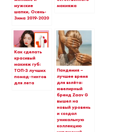
мужские
макияжа
шапки, Осень-
Зима 2019-2020
Как сделать
красивый
макияж губ:
Пандемия –
ТОП-3 лучших
лучшее время
помад-тинтов
для взлёта:
для лета
ювелирный
бренд Zaav G
вышел на
новый уровень
и создал
уникальную
коллекцию