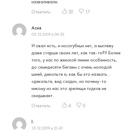
нахваливали.
Ответить
32
17
Асия
03.12.2019 в 06:32
И овал есть, и носогубных нет, а выгляжу
даже старше своих лет, как так-то?!! Более
того, у нас по женской линии особенность,
до семидесяти бегаем с очень молодой
шеей, декольте и, как бы это назвать…
«декольте, вид сзади», но почему-то
никому из нас это зрелище годков не
скидывает.
Ответить
4
0
I.
13.12.2019 в 21:41