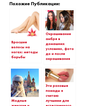
Похожие Публикации:
Окрашивание
амбре в
Вросшие
домашних
волосы на
условиях, фото
ногах: методы
до и после
борьбы
окрашивания
Эти розовые
помады я
считаю
Модные
лучшими для
женские и
естественного