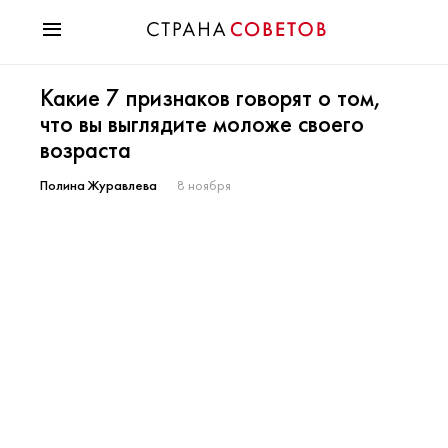
Красота
Какие 7 признаков говорят о том,
Мода
что вы выглядите моложе своего
Звезды
возраста
Гороскопы
Здоровье
Полина Журавлева
8 ноября
Психология
Хобби
Разное
Праздники