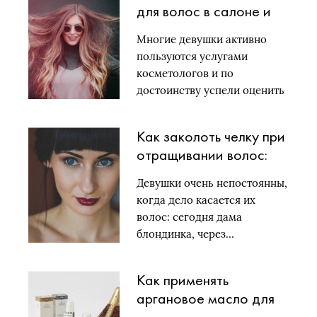
для волос в салоне и
дома: простая
Многие девушки активно
инструкция
пользуются услугами
косметологов и по
достоинству успели оценить
прямо-таки…
Как заколоть челку при
отращивании волос:
лучшие идеи
Девушки очень непостоянны,
когда дело касается их
волос: сегодня дама
блондинка, через…
Как применять
аргановое масло для
волос и лица: лучшие