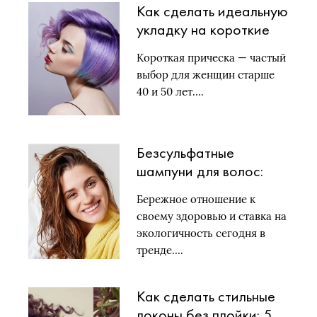
Как сделать идеальную
укладку на короткие
волосы: 12 решений на
Короткая прическа — частый
каждый день и
выбор для женщин старше
торжество
40 и 50 лет….
Безсульфатные
шампуни для волос:
список лучших
Бережное отношение к
своему здоровью и ставка на
экологичность сегодня в
тренде….
Как сделать стильные
локоны без плойки: 5