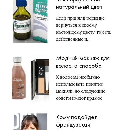
натуральный цвет
волос после покраски
Если приняли решение
просто и быстро?
вернуться к своему
настоящему цвету, то есть
действенные и…
Модный макияж для
волос: 3 способа
подкрасить корни
К волосам необычно
использовать понятие
макияж, но следующие
советы имеют прямое
отношение…
Кому подойдет
французская