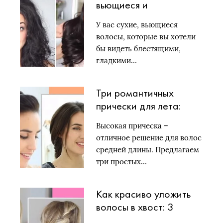
вьющиеся и
непослушные волосы
У вас сухие, вьющиеся
волосы, которые вы хотели
бы видеть блестящими,
гладкими…
Три романтичных
прически для лета:
быстро и стильно
Высокая прическа –
отличное решение для волос
средней длины. Предлагаем
три простых…
Как красиво уложить
волосы в хвост: 3
простых варианта