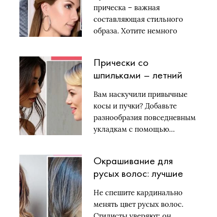
объема
прическа – важная
составляющая стильного
образа. Хотите немного
изменить…
Прически со
шпильками – летний
хит: 14 классных
Вам наскучили привычные
вариантов
косы и пучки? Добавьте
разнообразия повседневным
укладкам с помощью…
Окрашивание для
русых волос: лучшие
оттенки 2018
Не спешите кардинально
менять цвет русых волос.
Стилисты уверяют: он