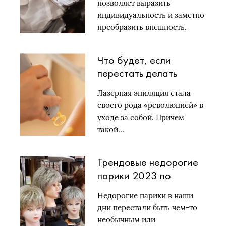
позволяет выразить
индивидуальность и заметно
преобразить внешность.
Правильно подобранный
цвет…
Что будет, если
перестать делать
лазерную эпиляцию?
Лазерная эпиляция стала
своего рода «революцией» в
уходе за собой. Причем
такой…
Трендовые недорогие
парики 2023 по
выгодным ценам: где
Недорогие парики в наши
купить и как выбрать
дни перестали быть чем-то
подходящую модель
необычным или