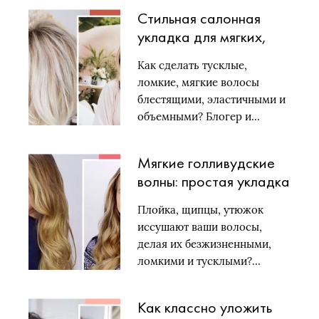
Стильная салонная
укладка для мягких,
лишенных объема
Как сделать тусклые,
волос
ломкие, мягкие волосы
блестящими, эластичными и
объемными? Блогер и…
Мягкие голливудские
волны: простая укладка
без плойки и фена
Плойка, щипцы, утюжок
иссушают ваши волосы,
делая их безжизненными,
ломкими и тусклыми?…
Как классно уложить