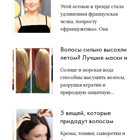
удлиненная челка:
Этой осенью в тренде стала
Лови тренд на осень
удлиненная французская
челка, попросту
«француженка». Она
добавляет…
Волосы сильно высохли
летом? Лучшие маски и
кондиционеры для
Солнце и морская вода
восстановления
способны высушить волосы,
разрушая кератин и
природную защитную…
5 вещей, которые
придадут волосам
объем. Но вы о них не
Кремы, тоники, сыворотки и
знаете!