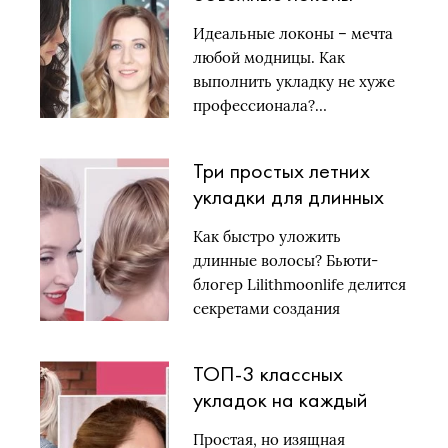
самой: укладка для
Идеальные локоны – мечта
длинных волос
любой модницы. Как
выполнить укладку не хуже
профессионала?…
Три простых летних
укладки для длинных
волос
Как быстро уложить
длинные волосы? Бьюти-
блогер Lilithmoonlife делится
секретами создания
причесок-«пятиминуток»:
они…
ТОП-3 классных
укладок на каждый
день для волос без
Простая, но изящная