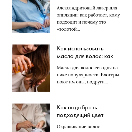
как работает, кому
Александритовый лазер для
подходит и почему это
эпиляции: как работает, кому
«золотой стандарт»
подходит и почему это
для светлой кожи и
«золотой…
тёмных волос
Как использовать
масло для волос: как
выбрать, нанести + 7
Масла для волос сегодня на
ошибок, которые
пике популярности. Блогеры
совершает каждая
поют им оды, подруги…
вторая
Как подобрать
подходящий цвет
волос для окрашивания
Окрашивание волос