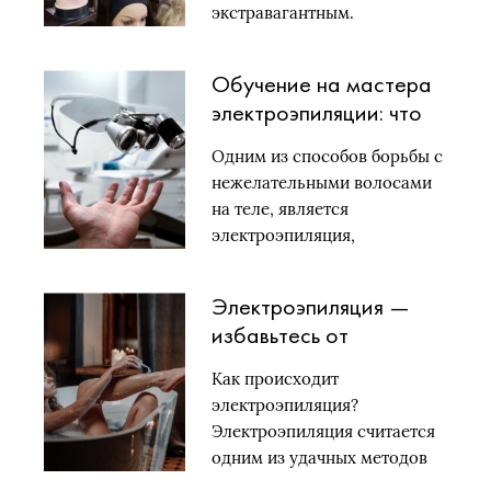
экстравагантным.
Миллионы…
Обучение на мастера
электроэпиляции: что
дает эта профессия и
Одним из способов борьбы с
где учиться?
нежелательными волосами
на теле, является
электроэпиляция,
подразумевающая…
Электроэпиляция —
избавьтесь от
нежелательных волос
Как происходит
навсегда!
электроэпиляция?
Электроэпиляция считается
одним из удачных методов
удаления волосков. Для…