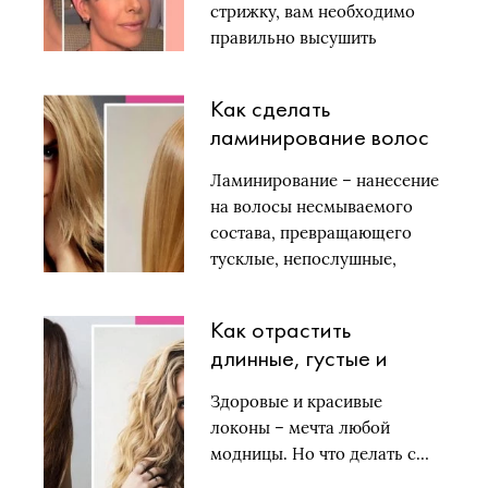
стрижку, вам необходимо
правильно высушить
волосы….
Как сделать
ламинирование волос
самой: просто и
Ламинирование – нанесение
недорого
на волосы несмываемого
состава, превращающего
тусклые, непослушные,
поврежденные пряди…
Как отрастить
длинные, густые и
блестящие волосы:
Здоровые и красивые
ТОП-3 эффективных
локоны – мечта любой
способов
модницы. Но что делать с…