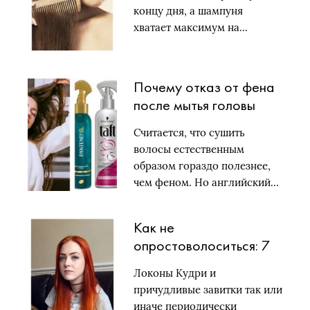
лайфхаков
концу дня, а шампуня
хватает максимум на…
Почему отказ от фена
после мытья головы
вреден: рассказывает
Считается, что сушить
британский трихолог
волосы естественным
Тим Мур
образом гораздо полезнее,
чем феном. Но английский…
Как не
опростоволоситься: 7
причесок, которые
Локоны Кудри и
превращают в
причудливые завитки так или
простушку
иначе периодически