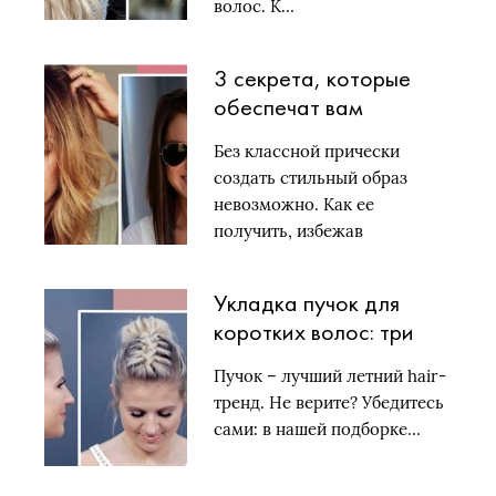
волос. К…
3 секрета, которые
обеспечат вам
идеальную стрижку
Без классной прически
создать стильный образ
невозможно. Как ее
получить, избежав
досадных…
Укладка пучок для
коротких волос: три
моментальных
Пучок – лучший летний hair-
варианта
тренд. Не верите? Убедитесь
сами: в нашей подборке…