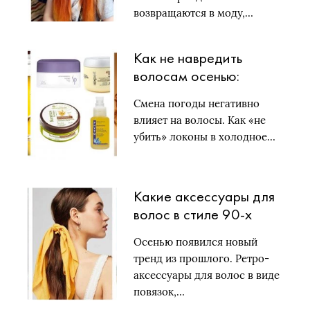
возвращаются в моду,…
Как не навредить
волосам осенью:
Советы от нью-
Смена погоды негативно
йоркского колориста
влияет на волосы. Как «не
Кайла Уайта
убить» локоны в холодное…
Какие аксессуары для
волос в стиле 90-х
снова в моде?
Осенью появился новый
тренд из прошлого. Ретро-
аксессуары для волос в виде
повязок,…