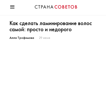
Красота
Как сделать ламинирование волос
Мода
самой: просто и недорого
Звезды
Гороскопы
Алла Трофимова
29 июня
Здоровье
Психология
Хобби
Разное
Праздники