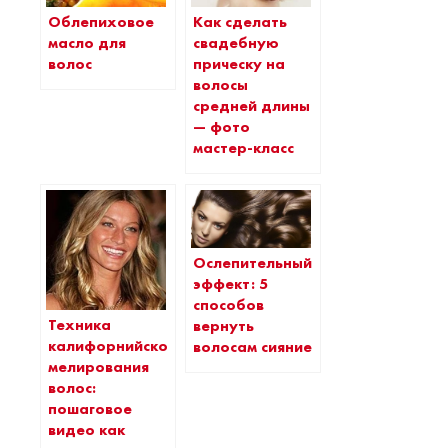
Облепиховое
Как сделать
масло для
свадебную
волос
прическу на
волосы
средней длины
— фото
мастер-класс
Ослепительный
эффект: 5
способов
Техника
вернуть
калифорнийского
волосам сияние
мелирования
волос:
пошаговое
видео как