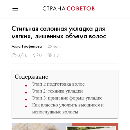
Красота
Стильная салонная укладка для
Мода
мягких, лишенных объема волос
Звезды
Гороскопы
Алла Трофимова
25 июля
Здоровье
0/10
0
117
Психология
Хобби
Содержание
Разное
Этап 1: подготовка волос
Праздники
Этап 2: техника укладки
Этап 3: придание формы укладке
Как классно уложить вьющиеся и
непослушные волосы