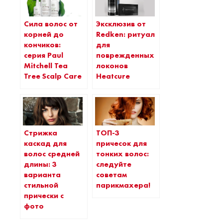
Сила волос от
Эксклюзив от
корней до
Redken: ритуал
кончиков:
для
серия Paul
поврежденных
Mitchell Tea
локонов
Tree Scalp Care
Heatcure
Стрижка
ТОП-3
каскад для
причесок для
волос средней
тонких волос:
длины: 3
следуйте
варианта
советам
стильной
парикмахера!
прически с
фото