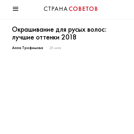
Красота
Окрашивание для русых волос:
Мода
лучшие оттенки 2018
Звезды
Гороскопы
Алла Трофимова
26 мая
Здоровье
Психология
Хобби
Разное
Праздники