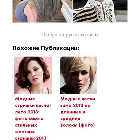
Омбре на русых волосах
Похожие Публикации:
Модные
Модные челки
стрижки весна-
зима 2013 на
лето 2013:
длинные и
фото самых
средние
стильных
волосы (фото)
женских
стрижек 2013