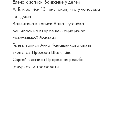
Елена
к записи
Заикание у детей
А. Б.
к записи
13 признаков, что у человека
нет души
Валентина
к записи
Алла Пугачёва
решилась на второе венчание из-за
смертельной болезни
Геля
к записи
Анна Калашникова опять
«кинула» Прохора Шаляпина
Сергей
к записи
Прорезная резьба
(ажурная) и трафареты