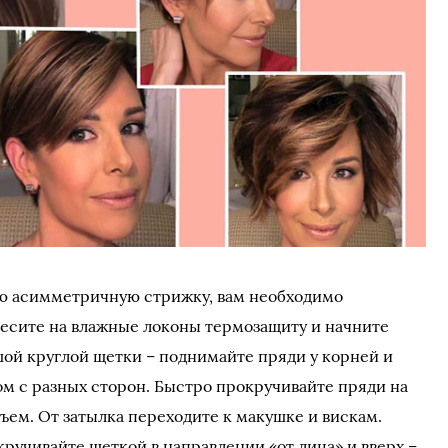
ую асимметричную стрижку, вам необходимо
есите на влажные локоны термозащиту и начните
ой круглой щетки – поднимайте пряди у корней и
ом с разных сторон. Быстро прокручивайте пряди на
ъем. От затылка переходите к макушке и вискам.
ручивайте щеткой в направлении «от лица» и вверх –