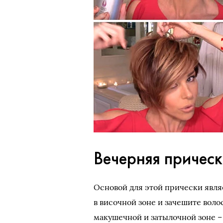
Вечерняя причес
Основой для этой прически явля
в височной зоне и зачешите воло
макушечной и затылочной зоне –