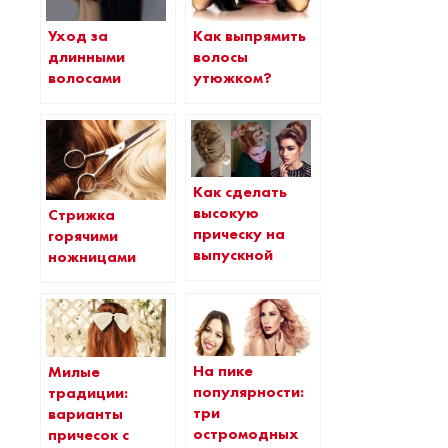
Уход за
Как выпрямить
длинными
волосы
волосами
утюжком?
Как сделать
высокую
Стрижка
прическу на
горячими
выпускной
ножницами
На пике
Милые
популярности:
традиции:
три
варианты
остромодных
причесок с