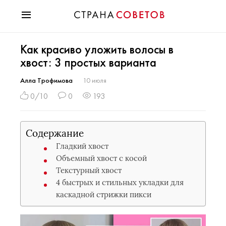
Красота
Как красиво уложить волосы в
Мода
хвост: 3 простых варианта
Звезды
Гороскопы
Алла Трофимова
10 июля
Здоровье
0/10
0
193
Психология
Хобби
Содержание
Разное
Гладкий хвост
Праздники
Объемный хвост с косой
Текстурный хвост
4 быстрых и стильных укладки для
каскадной стрижки пикси