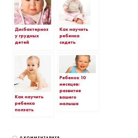
Дисбактериоз
Как научить
у грудных
ребенка
детей
сидеть
Ребенок 10
месяцев:
развитие
Как научить
вашего
ребенка
малыша
ползать
0 КОММЕНТАРИЕВ