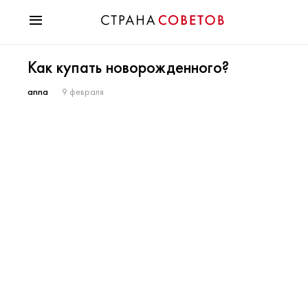
Красота
Как купать новорожденного?
Мода
Звезды
anna
9 февраля
Гороскопы
Здоровье
Психология
Хобби
Разное
Праздники