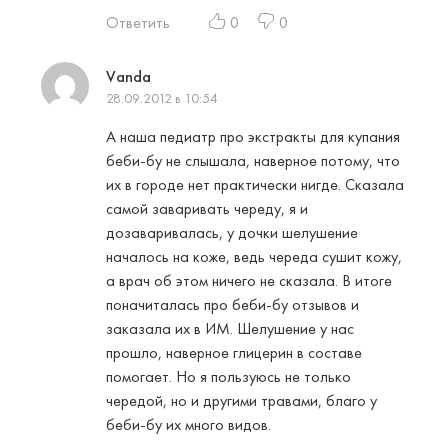
Ответить
0
0
Vanda
28.09.2012 в 10:54
А наша педиатр про экстракты для купания
беби-бу не слышала, наверное потому, что
их в городе нет практически нигде. Сказала
самой заваривать череду, я и
дозаваривалась, у дочки шелушение
началось на коже, ведь череда сушит кожу,
а врач об этом ничего не сказала. В итоге
поначиталась про беби-бу отзывов и
заказала их в ИМ. Шелушение у нас
прошло, наверное глицерин в составе
помогает. Но я пользуюсь не только
чередой, но и другими травами, благо у
беби-бу их много видов.