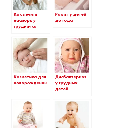
Как лечить
Рахит у детей
насморк у
до года
грудничка
Косметика для
Дисбактериоз
новорожденных
у грудных
детей