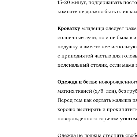
15-20 минут, поддерживать посто
комнате не должно быть слишком 
Кроватку
младенца следует разме
солнечные лучи, но и не была в 
подушку, а вместо нее использу
с приподнятой частью для голов
пеленальный столик, если мама 
Одежда и белье
новорожденного
мягких тканей (х/б, лен), без г
Перед тем как одевать малыша ил
хорошо выстирать и прокипятить
новорожденного горячим утюгом 
Одежда не должна стеснять сво