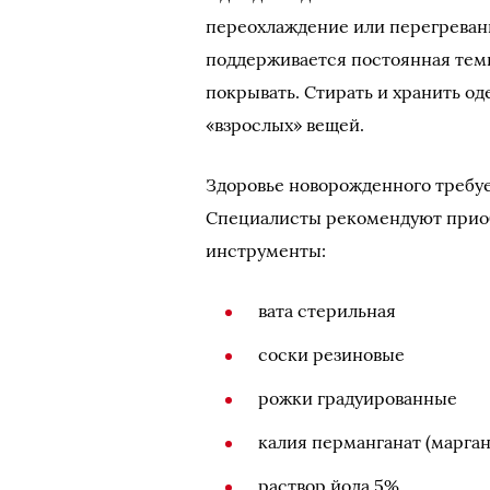
переохлаждение или перегревани
поддерживается постоянная темп
покрывать. Стирать и хранить о
«взрослых» вещей.
Здоровье новорожденного требуе
Специалисты рекомендуют прио
инструменты:
вата стерильная
соски резиновые
рожки градуированные
калия перманганат (марган
раствор йода 5%