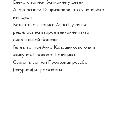
Елена
к записи
Заикание у детей
А. Б.
к записи
13 признаков, что у человека
нет души
Валентина
к записи
Алла Пугачёва
решилась на второе венчание из-за
смертельной болезни
Геля
к записи
Анна Калашникова опять
«кинула» Прохора Шаляпина
Сергей
к записи
Прорезная резьба
(ажурная) и трафареты