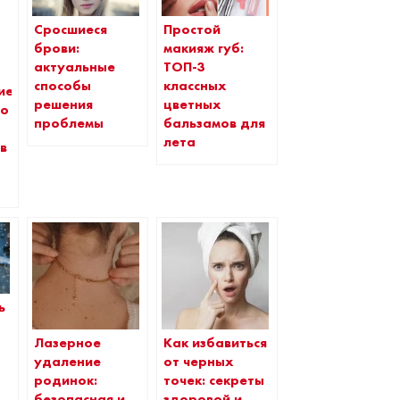
Простой
Сросшиеся
макияж губ:
брови:
ТОП-3
актуальные
классных
способы
ие
цветных
решения
до
бальзамов для
проблемы
лета
в
ь
Лазерное
Как избавиться
удаление
от черных
родинок:
точек: секреты
безопасная и
здоровой и