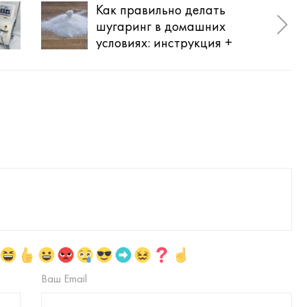
Как правильно делать
Как
шугаринг в домашних
вол
условиях: инструкция +
про
рецепт пасты
Ваш Email