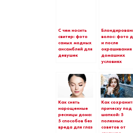
С чем носить
Блондирован
свитер: фото
волос: фото 
самых модных
и после
ансамблей для
окрашивания 
девушек
домашних
условиях
Как снять
Как сохранит
нарощенные
прическу под
ресницы дома:
шапкой: 5
5 способов без
полезных
вреда для глаз
советов от