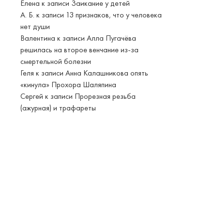
Елена
к записи
Заикание у детей
А. Б.
к записи
13 признаков, что у человека
нет души
Валентина
к записи
Алла Пугачёва
решилась на второе венчание из-за
смертельной болезни
Геля
к записи
Анна Калашникова опять
«кинула» Прохора Шаляпина
Сергей
к записи
Прорезная резьба
(ажурная) и трафареты