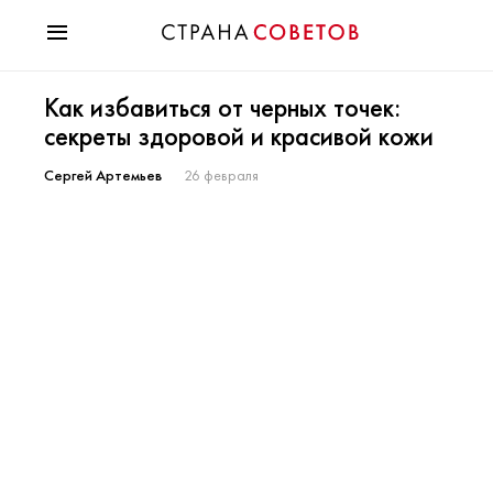
Красота
Как избавиться от черных точек:
Мода
секреты здоровой и красивой кожи
Звезды
Гороскопы
Сергей Артемьев
26 февраля
Здоровье
Психология
Хобби
Разное
Праздники