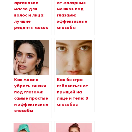
аргановое
от малярных
масло для
мешков под
волос и лица:
глазами:
лучшие
эффективные
рецепты масок
способы
Как можно
Как быстро
убрать синяки
избавиться от
под глазами:
прыщей на
самые простые
лице и теле: 8
и эффективные
способов
способы