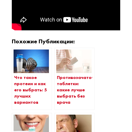
Похожие Публикации:
Что такое
Противозачаточные
протеин и как
таблетки:
его выбрать: 5
какие лучше
лучших
выбрать без
вариантов
врача