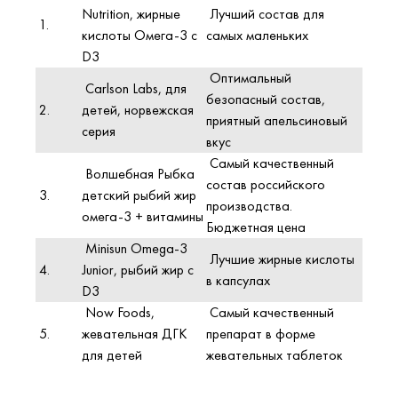
Nutrition, жирные
Лучший состав для
1.
кислоты Омега-3 с
самых маленьких
D3
Оптимальный
Carlson Labs, для
безопасный состав,
2.
детей, норвежская
приятный апельсиновый
серия
вкус
Самый качественный
Волшебная Рыбка
состав российского
3.
детский рыбий жир
производства.
омега-3 + витамины
Бюджетная цена
Minisun Omega-3
Лучшие жирные кислоты
4.
Junior, рыбий жир с
в капсулах
D3
Now Foods,
Самый качественный
5.
жевательная ДГК
препарат в форме
для детей
жевательных таблеток