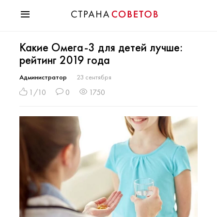
Красота
Какие Омега-3 для детей лучше:
Мода
рейтинг 2019 года
Звезды
Гороскопы
Администратор
23 сентября
Здоровье
1/10
0
1750
Психология
Хобби
Разное
Праздники