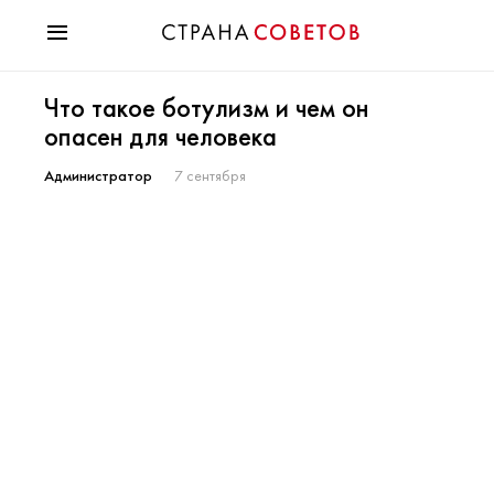
Красота
Что такое ботулизм и чем он
Мода
опасен для человека
Звезды
Гороскопы
Администратор
7 сентября
Здоровье
Психология
Хобби
Разное
Праздники