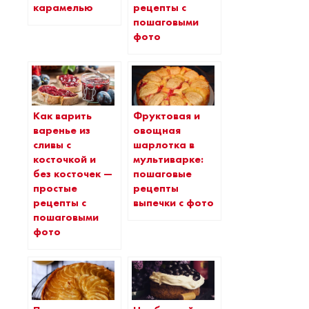
карамелью
рецепты с
пошаговыми
фото
Как варить
Фруктовая и
варенье из
овощная
сливы с
шарлотка в
косточкой и
мультиварке:
без косточек —
пошаговые
простые
рецепты
рецепты с
выпечки с фото
пошаговыми
фото