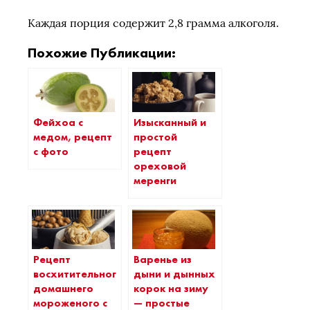
Каждая порция содержит 2,8 грамма алкоголя.
Похожие Публикации:
Фейхоа с
Изысканный и
медом, рецепт
простой
с фото
рецепт
ореховой
меренги
Рецепт
Варенье из
восхитительного
дыни и дынных
домашнего
корок на зиму
мороженого с
— простые