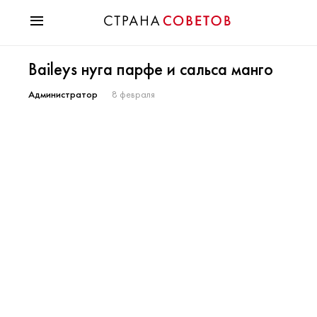
Красота
Baileys нуга парфе и сальса манго
Мода
Звезды
Администратор
8 февраля
Гороскопы
Здоровье
Психология
Хобби
Разное
Праздники