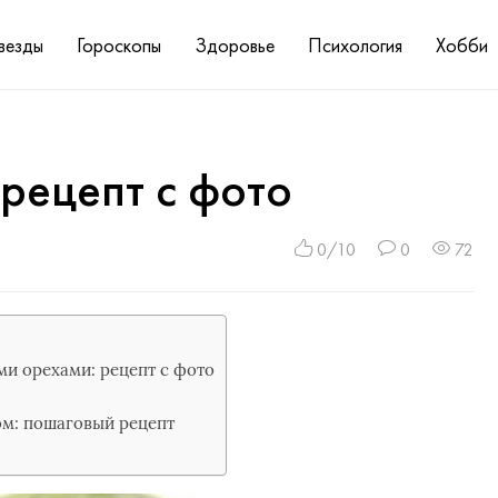
везды
Гороскопы
Здоровье
Психология
Хобби
рецепт с фото
0/10
0
72
ми орехами: рецепт с фото
ом: пошаговый рецепт