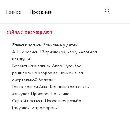
Разное
Праздники
СЕЙЧАС ОБСУЖДАЮТ
Елена
к записи
Заикание у детей
А. Б.
к записи
13 признаков, что у человека
нет души
Валентина
к записи
Алла Пугачёва
решилась на второе венчание из-за
смертельной болезни
Геля
к записи
Анна Калашникова опять
«кинула» Прохора Шаляпина
Сергей
к записи
Прорезная резьба
(ажурная) и трафареты