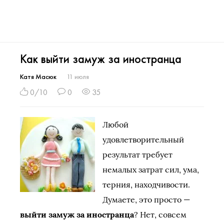
Как выйти замуж за иностранца
Катя Масюк
11 июля
0/10
0
35
Любой
удовлетворительный
результат требует
немалых затрат сил, ума,
терния, находчивости.
Думаете, это просто —
выйти замуж за иностранца
? Нет, совсем