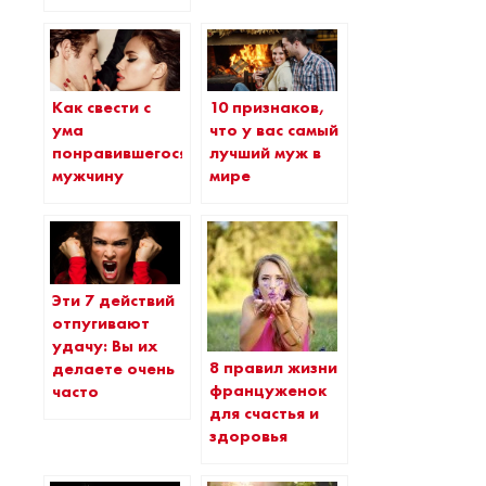
Как свести с
10 признаков,
ума
что у вас самый
понравившегося
лучший муж в
мужчину
мире
Эти 7 действий
отпугивают
удачу: Вы их
8 правил жизни
делаете очень
француженок
часто
для счастья и
здоровья