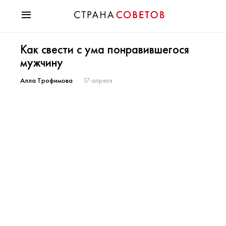
Красота
Как свести с ума понравившегося
Мода
мужчину
Звезды
Гороскопы
Алла Трофимова
17 апреля
Здоровье
Психология
Хобби
Разное
Праздники