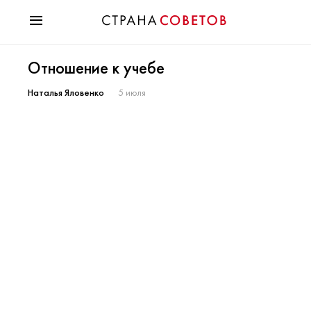
Красота
Отношение к учебе
Мода
Звезды
Наталья Яловенко
5 июля
Гороскопы
Здоровье
Психология
Хобби
Разное
Праздники