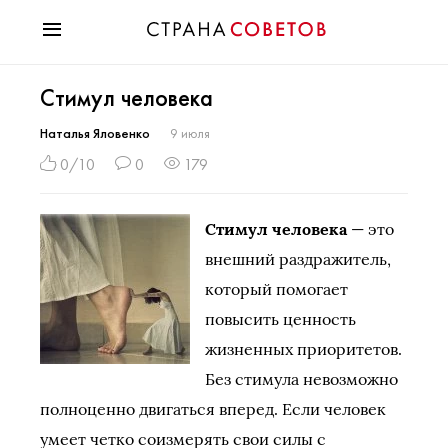
Красота
Стимул человека
Мода
Звезды
Наталья Яловенко
9 июля
Гороскопы
0/10
0
179
Здоровье
Психология
Стимул человека
— это
Хобби
внешний раздражитель,
Разное
который помогает
Праздники
повысить ценность
жизненных приоритетов.
Без стимула невозможно
полноценно двигаться вперед. Если человек
умеет четко соизмерять свои силы с