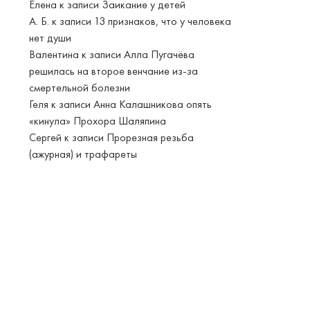
Елена
к записи
Заикание у детей
А. Б.
к записи
13 признаков, что у человека
нет души
Валентина
к записи
Алла Пугачёва
решилась на второе венчание из-за
смертельной болезни
Геля
к записи
Анна Калашникова опять
«кинула» Прохора Шаляпина
Сергей
к записи
Прорезная резьба
(ажурная) и трафареты