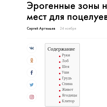
Эрогенные зоны н
мест для поцелуе
Сергей Артемьев
24 ноября
Содержание
Руки
Лоб
Шея
Уши
Грудь
Спина
Живот
Ягодицы
Клитор