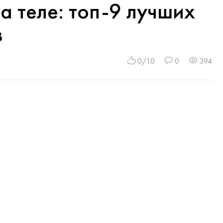
а теле: топ-9 лучших
в
0/10
0
394