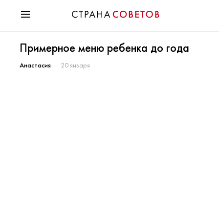
Красота
Примерное меню ребенка до года
Мода
Звезды
Анастасия
20 января
Гороскопы
Здоровье
Психология
Хобби
Разное
Праздники