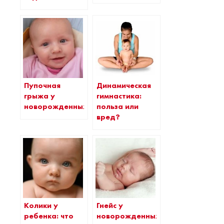
Пупочная
Динамическая
грыжа у
гимнастика:
новорожденных
польза или
вред?
Колики у
Гнейс у
ребенка: что
новорожденных