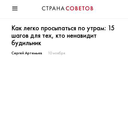
Красота
Как легко просыпаться по утрам: 15
Мода
шагов для тех, кто ненавидит
Звезды
будильник
Гороскопы
Здоровье
Сергей Артемьев
10 ноября
Психология
Хобби
Разное
Праздники