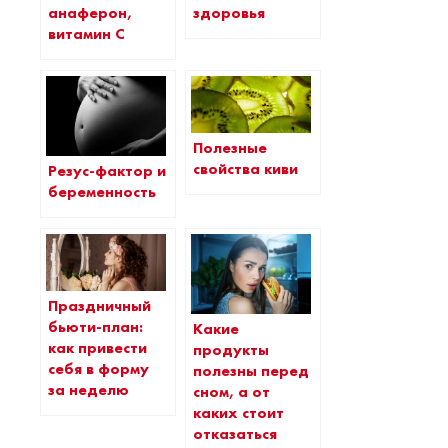
анаферон,
здоровья
витамин С
Полезные
свойства киви
Резус-фактор и
беременность
Праздничный
бьюти-план:
Какие
как привести
продукты
себя в форму
полезны перед
за неделю
сном, а от
каких стоит
отказаться