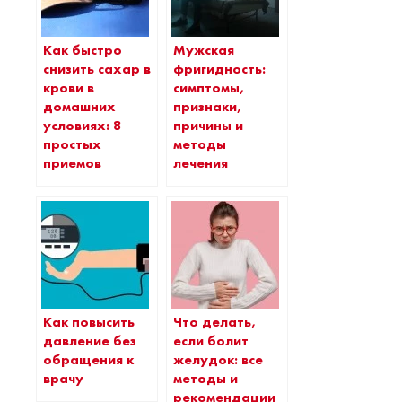
Как быстро
Мужская
снизить сахар в
фригидность:
крови в
симптомы,
домашних
признаки,
условиях: 8
причины и
простых
методы
приемов
лечения
Как повысить
Что делать,
давление без
если болит
обращения к
желудок: все
врачу
методы и
рекомендации