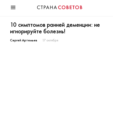
Красота
10 симптомов ранней деменции: не
Мода
игнорируйте болезнь!
Звезды
Гороскопы
Сергей Артемьев
17 октября
Здоровье
Психология
Хобби
Разное
Праздники