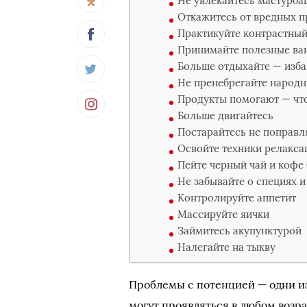
Не увлекайтесь мастурба
Откажитесь от вредных 
Практикуйте контрастны
Принимайте полезные ва
Больше отдыхайте — изба
Не пренебрегайте народ
Продукты помогают — что
Больше двигайтесь
Постарайтесь не поправл
Освойте техники релакса
Пейте черный чай и кофе 
Не забывайте о специях 
Контролируйте аппетит
Массируйте яички
Займитесь акупунктурой
Налегайте на тыкву
Проблемы с потенцией — одни из
могут проявляться в любом возра