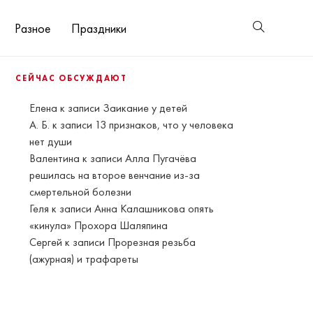
Разное
Праздники
СЕЙЧАС ОБСУЖДАЮТ
Елена
к записи
Заикание у детей
А. Б.
к записи
13 признаков, что у человека
нет души
Валентина
к записи
Алла Пугачёва
решилась на второе венчание из-за
смертельной болезни
Геля
к записи
Анна Калашникова опять
«кинула» Прохора Шаляпина
Сергей
к записи
Прорезная резьба
(ажурная) и трафареты