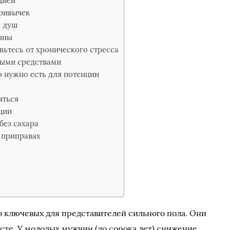
цией
привычек
й душ
нны
вьтесь от хронического стресса
ными средствами
 нужно есть для потенции
яться
ции
без сахара
и приправах
 ключевых для представителей сильного пола. Они
сте. У молодых мужчин (до сорока лет) снижение