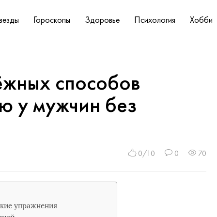
везды
Гороскопы
Здоровье
Психология
Хобби
ёжных способов
ю у мужчин без
0/10
0
70
ские упражнения