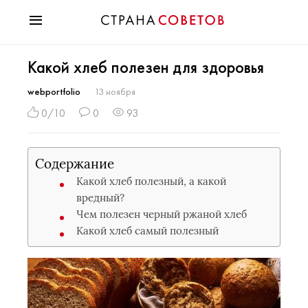
Красота
Какой хлеб полезен для здоровья
Мода
Звезды
webportfolio
13 ноября
Гороскопы
0/10
0
93
Здоровье
Психология
Содержание
Хобби
Какой хлеб полезный, а какой
Разное
вредный?
Праздники
Чем полезен черный ржаной хлеб
Какой хлеб самый полезный