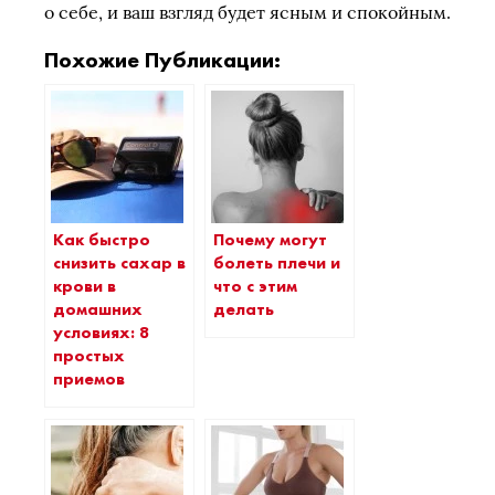
о себе, и ваш взгляд будет ясным и спокойным.
Похожие Публикации:
Как быстро
Почему могут
снизить сахар в
болеть плечи и
крови в
что с этим
домашних
делать
условиях: 8
простых
приемов