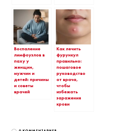
Воспаление
Как лечить
лимфоузлов в
фурункул
паху у
правильно:
женщин,
пошаговое
мужчин и
руководство
детей: причины
от врача,
и советы
чтобы
врачей
избежать
заражения
крови