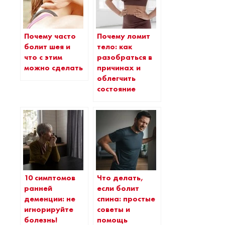
Почему часто
Почему ломит
болит шея и
тело: как
что с этим
разобраться в
можно сделать
причинах и
облегчить
состояние
10 симптомов
Что делать,
ранней
если болит
деменции: не
спина: простые
игнорируйте
советы и
болезнь!
помощь