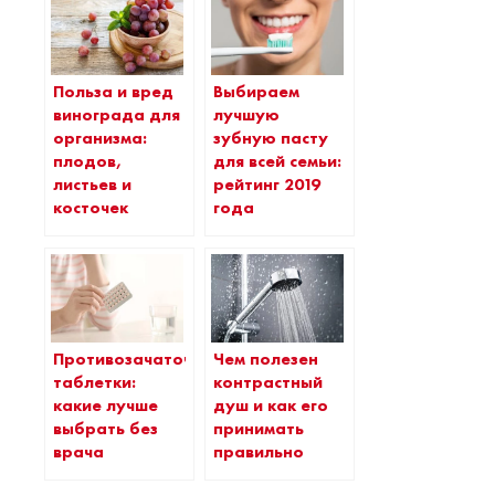
Польза и вред
Выбираем
винограда для
лучшую
организма:
зубную пасту
плодов,
для всей семьи:
листьев и
рейтинг 2019
косточек
года
Противозачаточные
Чем полезен
таблетки:
контрастный
какие лучше
душ и как его
выбрать без
принимать
врача
правильно