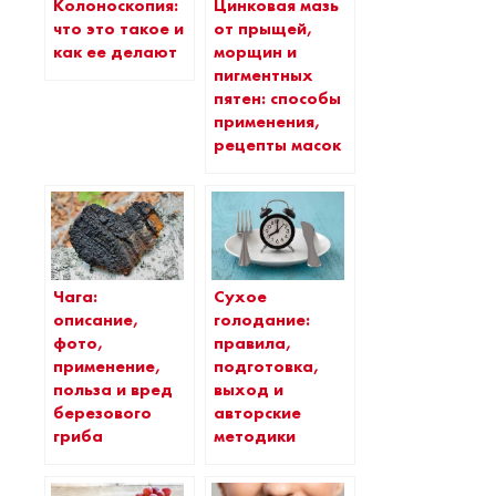
Колоноскопия:
Цинковая мазь
что это такое и
от прыщей,
как ее делают
морщин и
пигментных
пятен: способы
применения,
рецепты масок
Чага:
Сухое
описание,
голодание:
фото,
правила,
применение,
подготовка,
польза и вред
выход и
березового
авторские
гриба
методики