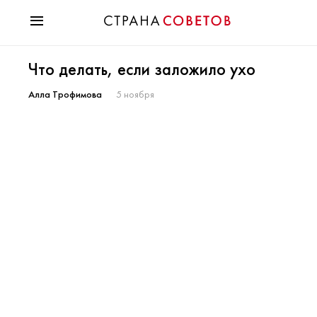
Красота
Что делать, если заложило ухо
Мода
Звезды
Алла Трофимова
5 ноября
Гороскопы
Здоровье
Психология
Хобби
Разное
Праздники