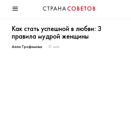
Красота
Как стать успешной в любви: 3
Мода
правила мудрой женщины
Звезды
Гороскопы
Алла Трофимова
31 мая
Здоровье
Психология
Хобби
Разное
Праздники