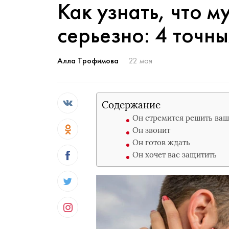
Как узнать, что м
серьезно: 4 точн
Алла Трофимова
22 мая
Содержание
Он стремится решить ва
Он звонит
Он готов ждать
Он хочет вас защитить