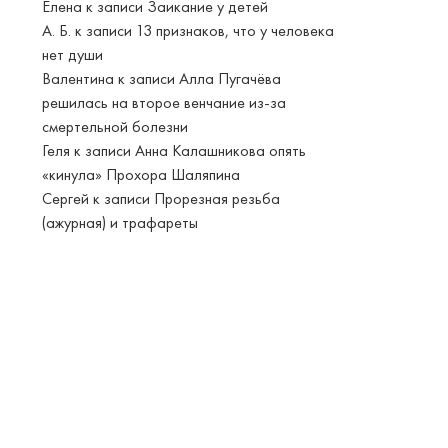
Елена
к записи
Заикание у детей
А. Б.
к записи
13 признаков, что у человека
нет души
Валентина
к записи
Алла Пугачёва
решилась на второе венчание из-за
смертельной болезни
Геля
к записи
Анна Калашникова опять
«кинула» Прохора Шаляпина
Сергей
к записи
Прорезная резьба
(ажурная) и трафареты