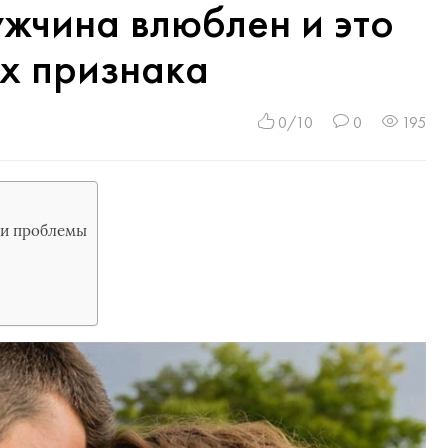
ужчина влюблен и это
ых признака
0/10
0
195
ши проблемы