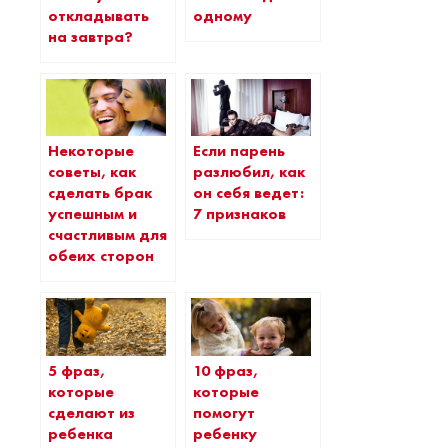
откладывать
одному
на завтра?
Некоторые
Если парень
советы, как
разлюбил, как
сделать брак
он себя ведет:
успешным и
7 признаков
счастливым для
обеих сторон
5 фраз,
10 фраз,
которые
которые
сделают из
помогут
ребенка
ребенку