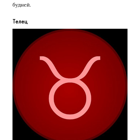
будней.
Телец