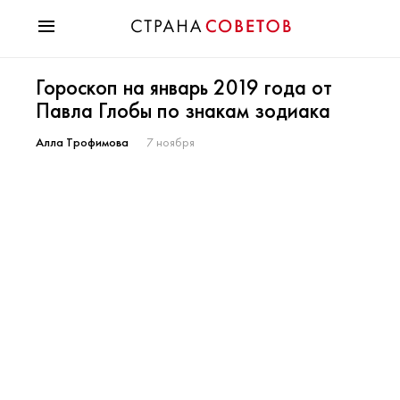
Красота
Гороскоп на январь 2019 года от
Мода
Павла Глобы по знакам зодиака
Звезды
Гороскопы
Алла Трофимова
7 ноября
Здоровье
Психология
Хобби
Разное
Праздники