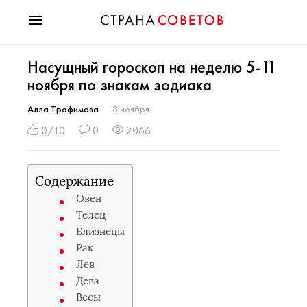
Красота
Насущный гороскоп на неделю 5-11
Мода
ноября по знакам зодиака
Звезды
Гороскопы
Алла Трофимова
3 ноября
Здоровье
0/10
0
2066
Психология
Хобби
Содержание
Разное
Овен
Праздники
Телец
Близнецы
Рак
Лев
Дева
Весы