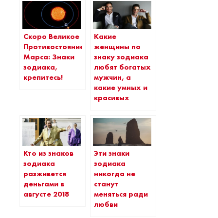
Скоро Великое
Какие
Противостояние
женщины по
Марса: Знаки
знаку зодиака
зодиака,
любят богатых
крепитесь!
мужчин, а
какие умных и
красивых
Кто из знаков
Эти знаки
зодиака
зодиака
разживется
никогда не
деньгами в
станут
августе 2018
меняться ради
любви