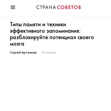
Красота
Типы памяти и техники
Мода
эффективного запоминания:
Звезды
разблокируйте потенциал своего
Гороскопы
мозга
Здоровье
Психология
Сергей Артемьев
24 апреля
Хобби
Разное
Праздники