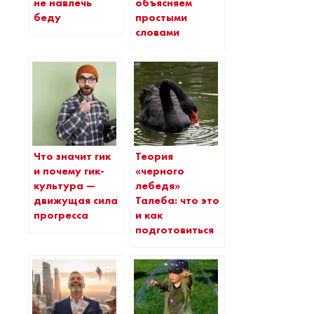
не навлечь
объясняем
беду
простыми
словами
Что значит гик
Теория
и почему гик-
«черного
культура —
лебедя»
движущая сила
Талеба: что это
прогресса
и как
подготовиться