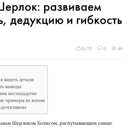
Шерлок: развиваем
, дедукцию и гибкость
0/10
0
46
я видеть детали
ать выводы
лим нестандартно
и: примеры из жизни
«детективов»
альным Шерлоком Холмсом, распутывающим самые