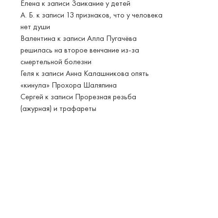
Елена
к записи
Заикание у детей
А. Б.
к записи
13 признаков, что у человека
нет души
Валентина
к записи
Алла Пугачёва
решилась на второе венчание из-за
смертельной болезни
Геля
к записи
Анна Калашникова опять
«кинула» Прохора Шаляпина
Сергей
к записи
Прорезная резьба
(ажурная) и трафареты