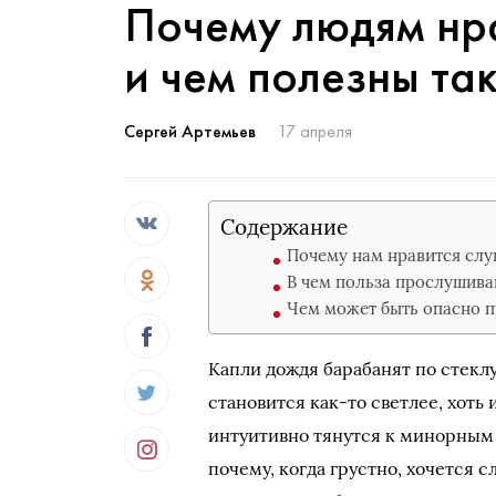
Почему людям нра
и чем полезны та
Сергей Артемьев
17 апреля
Содержание
Почему нам нравится слу
В чем польза прослушива
Чем может быть опасно п
Капли дождя барабанят по стеклу
становится как-то светлее, хоть
интуитивно тянутся к минорным
почему, когда грустно, хочется 