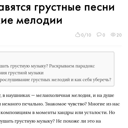
вятся грустные песни
кие мелодии
0/10
0
20
шать грустную музыку? Раскрываем парадокс
ния грустной музыки
рослушивание грустных мелодий и как себя уберечь?
, в наушниках — меланхоличная мелодия, и на душе
 и немного печально. Знакомое чувство? Многие из нас
 композициям в моменты хандры или усталости. Но
слушать грустную музыку? Не похоже ли это на