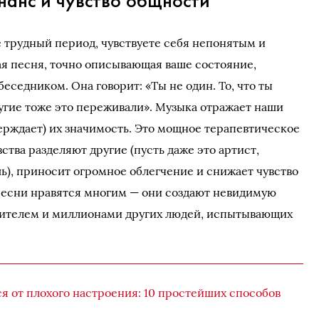
анс и чувство общности
е трудный период, чувствуете себя непонятым и
ая песня, точно описывающая ваше состояние,
беседником. Она говорит: «Ты не один. То, что ты
ругие тоже это переживали». Музыка отражает наши
ерждает) их значимость. Это мощное терапевтическое
вства разделяют другие (пусть даже это артист,
шь), приносит огромное облегчение и снижает чувство
песни нравятся многим — они создают невидимую
нителем и миллионами других людей, испытывающих
ся от плохого настроения: 10 простейших способов