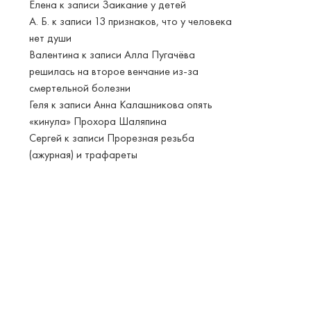
Елена
к записи
Заикание у детей
А. Б.
к записи
13 признаков, что у человека
нет души
Валентина
к записи
Алла Пугачёва
решилась на второе венчание из-за
смертельной болезни
Геля
к записи
Анна Калашникова опять
«кинула» Прохора Шаляпина
Сергей
к записи
Прорезная резьба
(ажурная) и трафареты