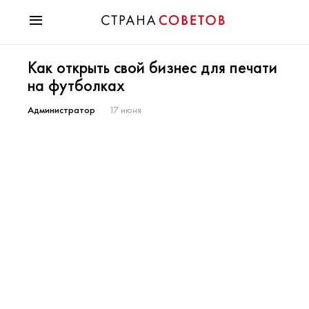
Красота
Как открыть свой бизнес для печати
Мода
на футболках
Звезды
Гороскопы
Администратор
17 июня
Здоровье
Психология
Хобби
Разное
Праздники