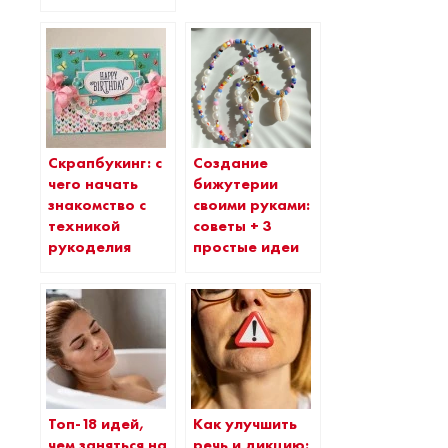
Скрапбукинг: с
Создание
чего начать
бижутерии
знакомство с
своими руками:
техникой
советы + 3
рукоделия
простые идеи
Топ-18 идей,
Как улучшить
чем заняться на
речь и дикцию: