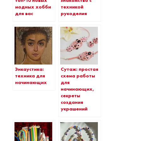
топ-10 новых
знакомство с
модных хобби
техникой
для вас
рукоделия
Энкаустика:
Сутаж: простая
техника для
схема работы
начинающих
для
начинающих,
секреты
создания
украшений