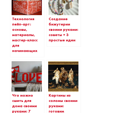
Технология
Создание
пейп-арт:
бижутерии
основы,
своими руками:
материалы,
советы + 3
мастер-класс
простые идеи
для
начинающих
Что можно
Картины из
сшить для
соломы своими
дома своими
руками:
руками: 7
готовим