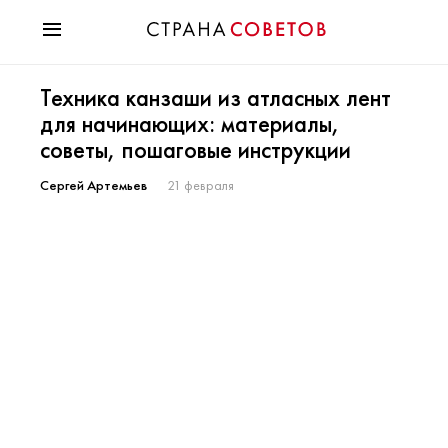
Красота
Техника канзаши из атласных лент
Мода
для начинающих: материалы,
Звезды
советы, пошаговые инструкции
Гороскопы
Здоровье
Сергей Артемьев
21 февраля
Психология
Хобби
Разное
Праздники