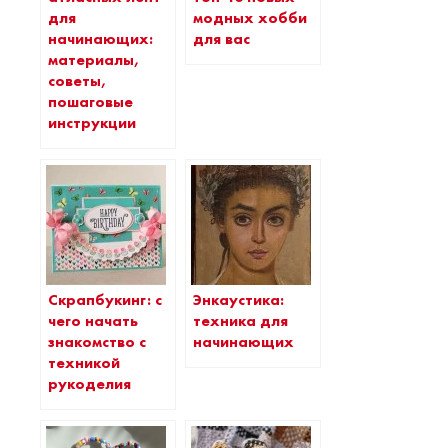
для
модных хобби
начинающих:
для вас
материалы,
советы,
пошаговые
инструкции
Скрапбукинг: с
Энкаустика:
чего начать
техника для
знакомство с
начинающих
техникой
рукоделия