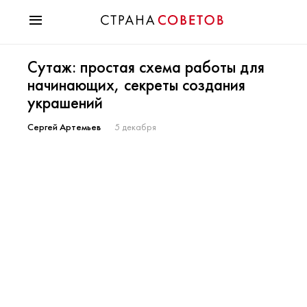
Красота
Сутаж: простая схема работы для
Мода
начинающих, секреты создания
Звезды
украшений
Гороскопы
Здоровье
Сергей Артемьев
5 декабря
Психология
Хобби
Разное
Праздники