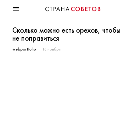
Красота
Сколько можно есть орехов, чтобы
Мода
не поправиться
Звезды
Гороскопы
webportfolio
13 ноября
Здоровье
Психология
Хобби
Разное
Праздники