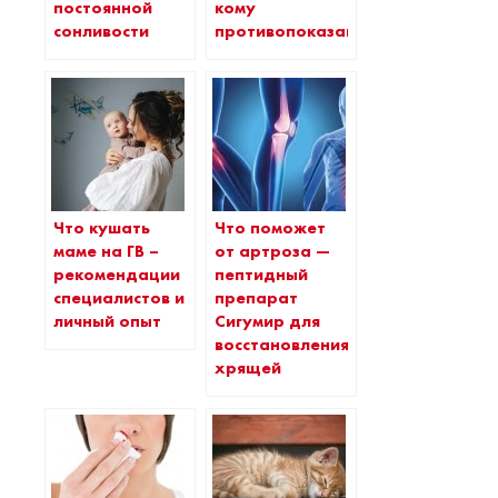
постоянной
кому
сонливости
противопоказан
Что кушать
Что поможет
маме на ГВ –
от артроза —
рекомендации
пептидный
специалистов и
препарат
личный опыт
Сигумир для
восстановления
хрящей