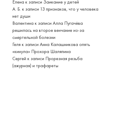
Елена
к записи
Заикание у детей
А. Б.
к записи
13 признаков, что у человека
нет души
Валентина
к записи
Алла Пугачёва
решилась на второе венчание из-за
смертельной болезни
Геля
к записи
Анна Калашникова опять
«кинула» Прохора Шаляпина
Сергей
к записи
Прорезная резьба
(ажурная) и трафареты