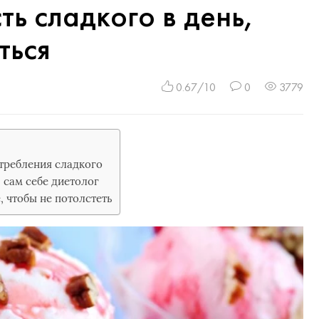
ть сладкого в день,
ться
0.67/10
0
3779
требления сладкого
 сам себе диетолог
, чтобы не потолстеть