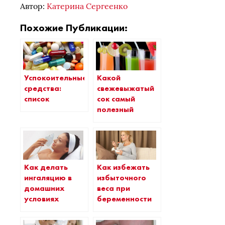
Автор:
Катерина Сергеенко
Похожие Публикации:
Успокоительные
Какой
средства:
свежевыжатый
список
сок самый
полезный
Как делать
Как избежать
ингаляцию в
избыточного
домашних
веса при
условиях
беременности