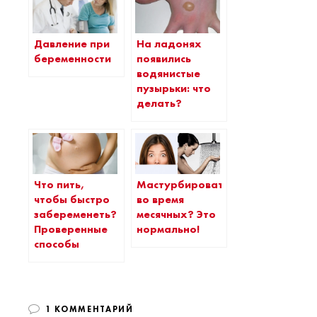
Давление при
На ладонях
беременности
появились
водянистые
пузырьки: что
делать?
Что пить,
Мастурбировать
чтобы быстро
во время
забеременеть?
месячных? Это
Проверенные
нормально!
способы
1 КОММЕНТАРИЙ