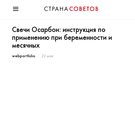
Красота
Свечи Осарбон: инструкция по
Мода
применению при беременности и
Звезды
месячных
Гороскопы
Здоровье
webportfolio
22 мая
Психология
Хобби
Разное
Праздники