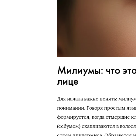
Милиумы: что это
лице
Для начала важно понять: милиу
понимании. Говоря простым язык
формируется, когда отмершие кл
(себумом) скапливаются в волос
слоем эпидермиса. Образуется м