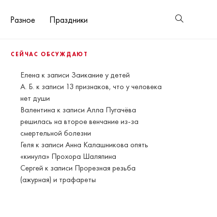
Разное
Праздники
СЕЙЧАС ОБСУЖДАЮТ
Елена
к записи
Заикание у детей
А. Б.
к записи
13 признаков, что у человека
нет души
Валентина
к записи
Алла Пугачёва
решилась на второе венчание из-за
смертельной болезни
Геля
к записи
Анна Калашникова опять
«кинула» Прохора Шаляпина
Сергей
к записи
Прорезная резьба
(ажурная) и трафареты