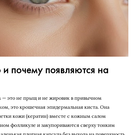
 и почему появляются на
м — это не прыщ и не жировик в привычном
ом, это крошечная эпидермальная киста. Она
етки кожи (кератин) вместе с кожным салом
яном фолликуле и закупориваются сверху тонким
аленькая плотная капсула без выхода на поверхность.