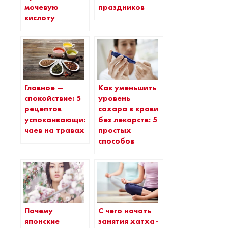
мочевую
праздников
кислоту
Главное —
Как уменьшить
спокойствие: 5
уровень
рецептов
сахара в крови
успокаивающих
без лекарств: 5
чаев на травах
простых
способов
Почему
С чего начать
японские
занятия хатха-