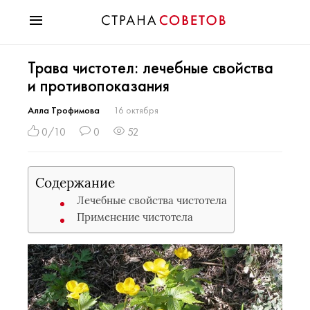
Красота
Трава чистотел: лечебные свойства
Мода
и противопоказания
Звезды
Гороскопы
Алла Трофимова
16 октября
Здоровье
0/10
0
52
Психология
Хобби
Содержание
Разное
Лечебные свойства чистотела
Праздники
Применение чистотела