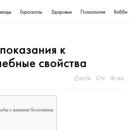
везды
Гороскопы
Здоровье
Психология
Хобби
 показания к
чебные свойства
0/10
0
163
рьбы с вашими болезнями