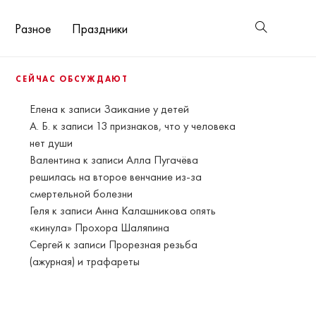
Разное
Праздники
СЕЙЧАС ОБСУЖДАЮТ
Елена
к записи
Заикание у детей
А. Б.
к записи
13 признаков, что у человека
нет души
Валентина
к записи
Алла Пугачёва
решилась на второе венчание из-за
смертельной болезни
Геля
к записи
Анна Калашникова опять
«кинула» Прохора Шаляпина
Сергей
к записи
Прорезная резьба
(ажурная) и трафареты