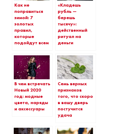
Как не
«Кладешь
поправиться
рубль —
зимой: 7
берешь
золотых
тысячу»:
правил,
действенный
которые
ритуал на
подойдут всем
деньги
В чем встречать
Семь верных
Новый 2020
признаков
год: модные
того, что скоро
цвета, наряды
в вашу дверь
и аксессуары
постучится
удача