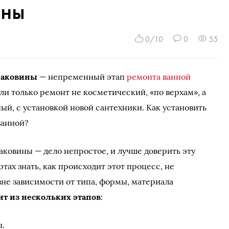
ины
0/10
0
55
раковины
— непременный этап
ремонта ванной
сли только ремонт не косметический, «по верхам», а
ый, с установкой новой сантехники. Как установить
ванной?
аковины — дело непростое, и лучше доверить эту
ртах знать, как происходит этот процесс, не
вне зависимости от типа, формы, материала
ит из нескольких этапов
:
ы.