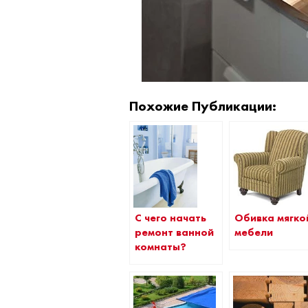
Похожие Публикации:
С чего начать
Обивка мягко
ремонт ванной
мебели
комнаты?