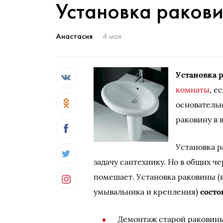
Установка раков
Анастасия
4 мая
Установка 
комнаты
, е
основательн
раковину в 
Установка р
задачу сантехнику. Но в общих че
помешает. Установка раковины (
умывальника и крепления)
состо
Демонтаж старой раковин