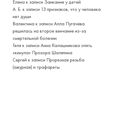
Елена
к записи
Заикание у детей
А. Б.
к записи
13 признаков, что у человека
нет души
Валентина
к записи
Алла Пугачёва
решилась на второе венчание из-за
смертельной болезни
Геля
к записи
Анна Калашникова опять
«кинула» Прохора Шаляпина
Сергей
к записи
Прорезная резьба
(ажурная) и трафареты