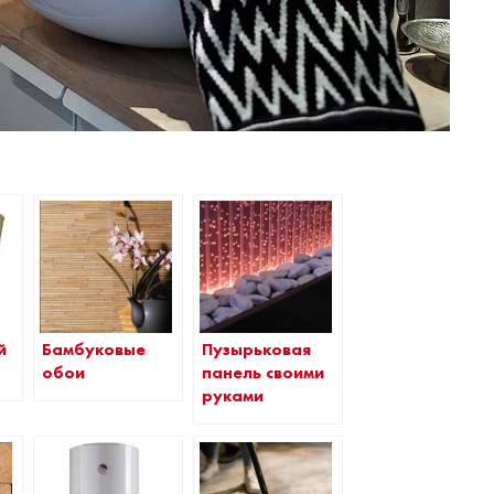
Бамбуковые
Пузырьковая
й
обои
панель своими
руками