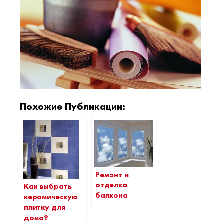
Похожие Публикации:
Ремонт и
отделка
Как выбрать
балкона
керамическую
плитку для
дома?