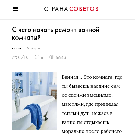
Красота
С чего начать ремонт ванной
Мода
комнаты?
Звезды
Гороскопы
anna
9 марта
Здоровье
0/10
6
6643
Психология
Хобби
Ванная… Это комната, где
Разное
ты бываешь наедине сам
Праздники
со своими эмоциями,
мыслями, где принимая
теплый душ, нежась в
ванне ты отдыхаешь
морально после рабочего