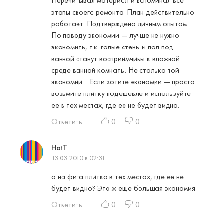
Перечитывал материал и вспоминал все
этапы своего ремонта. План действительно
работает. Подтверждено личным опытом.
По поводу экономии — лучше не нужно
экономить, т.к. голые стены и пол под
ванной станут восприимчивы к влажной
среде ванной комнаты. Не столько той
экономии… Если хотите экономии — просто
возьмите плитку подешевле и используйте
ее в тех местах, где ее не будет видно.
Ответить
0
0
HatT
13.03.2010 в 02:31
а на фига плитка в тех местах, где ее не
будет видно? Это ж еще большая экономия
Ответить
0
0