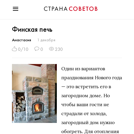
Красота
Финская печь
Мода
Звезды
Анастасия
1 декабря
Гороскопы
0/10
0
230
Здоровье
Психология
Один из вариантов
Хобби
празднования Нового года
Разное
— это встретить его в
Праздники
загородном доме. Но
чтобы ваши гости не
страдали от холода,
загородный дом нужно
обогреть. Для отопления